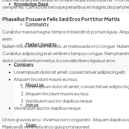
Knowledge Base
semper eu. Cum sociis natoque penatibus et magnis dis parturient
Phasellus Posuere Felis Sed Eros Porttitor Mattis
Community
Curabitur massa magna, tempor in blandit id, porta in ligula. Aliquam
enim.
Market Insights
Nullam this is a link nibh facilisis, at malesuada orci congue. Nulla
Curabitur adipiscing erat vel libero tempus congue. Nam pharetra
dolor condimentum metus, in convallis libero ligula ut eros.
Company
Lorem ipsum dolor sit amet, consectetuer adipiscing elit.
Aliquam tincidunt mauris eu risus.
About us
Lorem ipsum dolor sit amet, consectetuer adipiscing 
Aliquam tincidunt mauris eu risus.
Vestibulum auctor dapibus neque.
Join us
Vestibulum auctor dapibus neque.
Ut non gravida arcu. Vivamus non congue leo. Aliquam dapibus laor
Team
Maecenas venenatis eros quis porta laoreet.