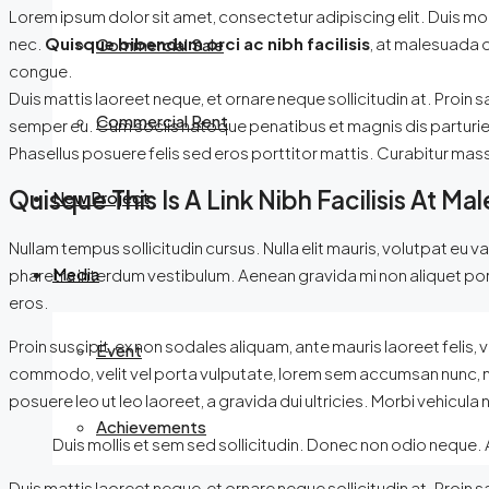
Lorem ipsum dolor sit amet, consectetur adipiscing elit. Duis mol
nec.
Quisque bibendum orci ac nibh facilisis
, at malesuada o
Commercial Sale
congue.
Duis mattis laoreet neque, et ornare neque sollicitudin at. Proi
Commercial Rent
semper eu. Cum sociis natoque penatibus et magnis dis parturient
Phasellus posuere felis sed eros porttitor mattis. Curabitur massa 
Quisque This Is A Link Nibh Facilisis At M
New Project
Nullam tempus sollicitudin cursus. Nulla elit mauris, volutpat eu 
Media
pharetra interdum vestibulum. Aenean gravida mi non aliquet portt
eros.
Proin suscipit, ex non sodales aliquam, ante mauris laoreet felis,
Event
commodo, velit vel porta vulputate, lorem sem accumsan nunc, nec 
posuere leo ut leo laoreet, a gravida dui ultricies. Morbi vehicula 
Achievements
Duis mollis et sem sed sollicitudin. Donec non odio neque. 
Duis mattis laoreet neque, et ornare neque sollicitudin at. Proi