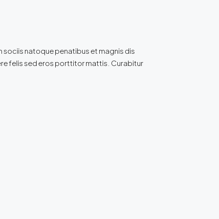
m sociis natoque penatibus et magnis dis
e felis sed eros porttitor mattis. Curabitur