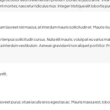
 montes, nascetur ridiculus mus. Integer tristique elit lobortis 
 laoreet nisl massa, at interdum mauris sollicitudin et. Mauris risus 
m tempus sollicitudin cursus. Nulla elit mauris, volutpat eu varius ma
 interdum vestibulum. Aenean gravida mi non aliquet porttitor. Pr
elit.
eet purus, vitae iaculis eros egestas ac. Mauris massa est, lobort