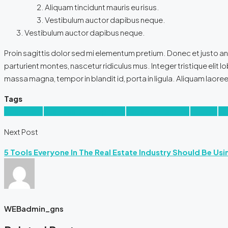
Aliquam tincidunt mauris eu risus.
Vestibulum auctor dapibus neque.
Vestibulum auctor dapibus neque.
Proin sagittis dolor sed mi elementum pretium. Donec et justo 
parturient montes, nascetur ridiculus mus. Integer tristique elit
massa magna, tempor in blandit id, porta in ligula. Aliquam laoreet
Tags
Apartment
Business Development
House for families
Houzez
Lu
Next Post
5 Tools Everyone In The Real Estate Industry Should Be Usi
WEBadmin_gns