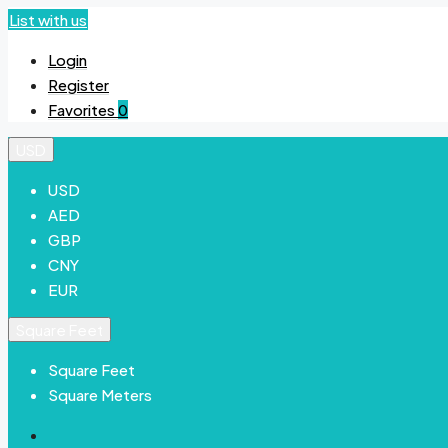
List with us
Login
Register
Favorites
0
USD
USD
AED
GBP
CNY
EUR
Square Feet
Square Feet
Square Meters