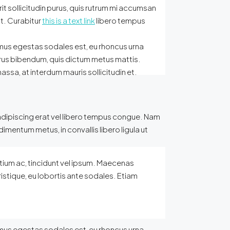
it sollicitudin purus, quis rutrum mi accumsan
at. Curabitur
this is a text link
libero tempus
vamus egestas sodales est, eu rhoncus urna
purus bibendum, quis dictum metus mattis.
assa, at interdum mauris sollicitudin et.
ur adipiscing erat vel libero tempus congue. Nam
mentum metus, in convallis libero ligula ut
retium ac, tincidunt vel ipsum. Maecenas
istique, eu lobortis ante sodales. Etiam
vamus egestas sodales est, eu rhoncus urna