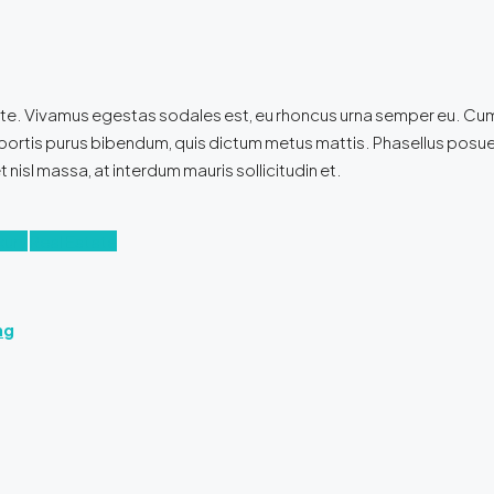
ante. Vivamus egestas sodales est, eu rhoncus urna semper eu. Cu
 lobortis purus bibendum, quis dictum metus mattis. Phasellus posuer
 nisl massa, at interdum mauris sollicitudin et.
xury
Real Estate
ng