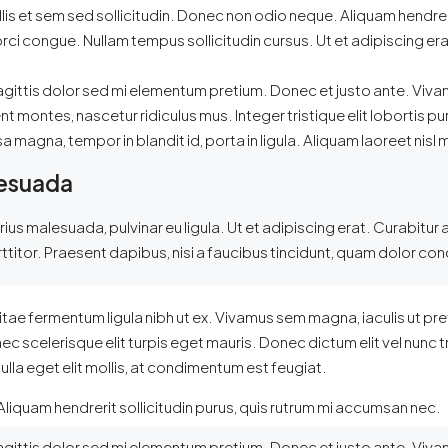
lis et sem sed sollicitudin. Donec non odio neque. Aliquam hendrer
rci congue. Nullam tempus sollicitudin cursus. Ut et adipiscing er
n sagittis dolor sed mi elementum pretium. Donec et justo ante. Vi
 montes, nascetur ridiculus mus. Integer tristique elit lobortis 
magna, tempor in blandit id, porta in ligula. Aliquam laoreet nisl m
alesuada
varius malesuada, pulvinar eu ligula. Ut et adipiscing erat. Curabit
itor. Praesent dapibus, nisi a faucibus tincidunt, quam dolor condi
 vitae fermentum ligula nibh ut ex. Vivamus sem magna, iaculis ut p
scelerisque elit turpis eget mauris. Donec dictum elit vel nunc tr
nulla eget elit mollis, at condimentum est feugiat.
Aliquam hendrerit sollicitudin purus, quis rutrum mi accumsan nec.
n sagittis dolor sed mi elementum pretium. Donec et justo ante. Vi